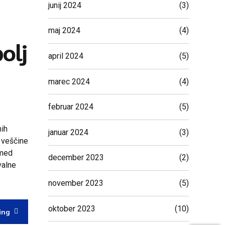
junij 2024
(3)
maj 2024
(4)
olj
april 2024
(5)
marec 2024
(4)
februar 2024
(5)
nih
januar 2024
(3)
e veščine
 med
december 2023
(2)
valne
november 2023
(5)
oktober 2023
(10)
ing