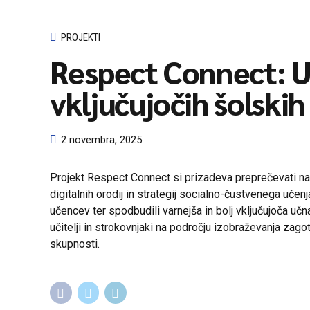
PROJEKTI
Respect Connect: Us
vključujočih šolskih 
2 novembra, 2025
Projekt Respect Connect si prizadeva preprečevati nasi
digitalnih orodij in strategij socialno-čustvenega učen
učencev ter spodbudili varnejša in bolj vključujoča u
učitelji in strokovnjaki na področju izobraževanja zag
skupnosti.