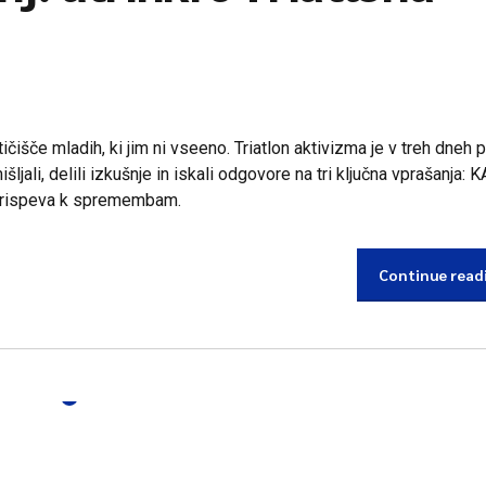
čišče mladih, ki jim ni vseeno. Triatlon aktivizma je v treh dneh 
ljali, delili izkušnje in iskali odgovore na tri ključna vprašanja: 
prispeva k spremembam.
Continue read