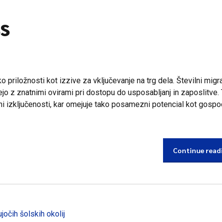
s
 priložnosti kot izzive za vključevanje na trg dela. Številni migra
jo z znatnimi ovirami pri dostopu do usposabljanj in zaposlitve.
lni izključenosti, kar omejuje tako posamezni potencial kot gosp
Continue read