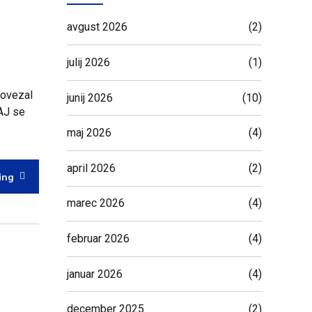
avgust 2026
(2)
julij 2026
(1)
povezal
junij 2026
(10)
KAJ se
maj 2026
(4)
april 2026
(2)
ing
marec 2026
(4)
februar 2026
(4)
januar 2026
(4)
december 2025
(2)