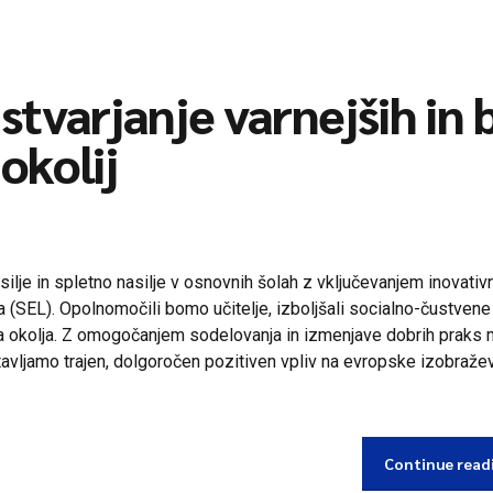
tvarjanje varnejših in b
okolij
lje in spletno nasilje v osnovnih šolah z vključevanjem inovativ
ja (SEL). Opolnomočili bomo učitelje, izboljšali socialno-čustven
čna okolja. Z omogočanjem sodelovanja in izmenjave dobrih praks
otavljamo trajen, dolgoročen pozitiven vpliv na evropske izobraže
Continue read