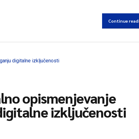
Continue read
talno opismenjevanje
igitalne izključenosti