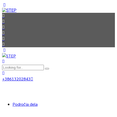
+38613202843
Področja dela