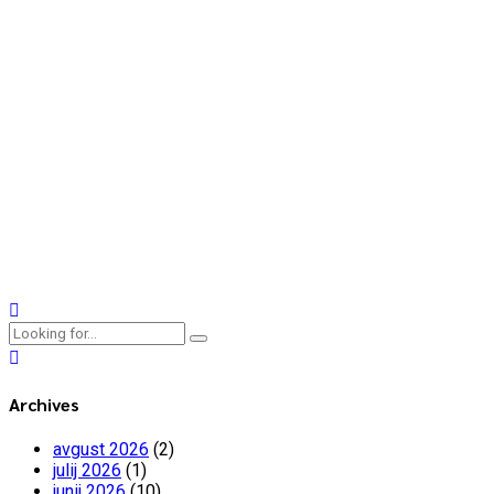
Projekti
UP2NEB
3 marca, 2024
Vključiti, povezati in opolnomočiti mladinske delavce ter jih
opremiti s praktičnimi učnimi viri in posodobljenimi znanji.
Continue reading
Archives
avgust 2026
(2)
julij 2026
(1)
junij 2026
(10)