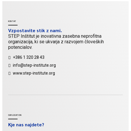
KONTAT
Vzpostavite stik z nami.
STEP Inštitut je inovativna zasebna neprofitna
organizacija, ki se ukvarja z razvojem človeških
potencialov.
+386 1 320 28 43
info@step-institute.org
www.step-institute.org
OUR LOCATION
Kje nas najdete?