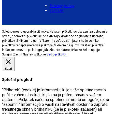
Privacy policy
TO TOP
Spletno mesto uporablja piškotke. Nekateri piškotki so obvezni za delovanje
strani, neobvezni piškotki se ne aktivirajo, dokler ne soglašate z uporabo
piškotkov. S klikom na gumb "Sprejmi vse", se strinjate z našo politiko
piškotkov ter sprejmete vse piškotke. S klikom na gumb "Nastavi piškotke"
lahko posamezno po kategorijah izberete katere piškotke želite sprejeti.
Sprejmi
Zavrni
Nastavi piškotke
Več o piškotkih
Zapri
Splošni pregled
“Piškotek” (cookie) je informacija, ki jo naše spletno mesto
pošlje vašemu brskalniku, ta pa jo potem shrani v vašem
sistemu. Piškotek našemu spletnemu mestu omogoča, da si
“zapomni” informacije o vaših nastavitvah dokler ne zaprete
trenutnega okna v brskalniku (če je piškotek začasen) ali