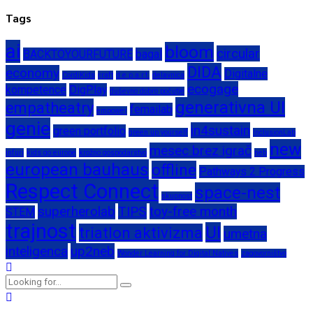
Tags
ai
bloom
circular
BACKTOYOURFUTURE
bagal
DIDA
economy
Digitalne
CordiKids
craft
d.e.p.a.r.t.
delavnica
ecogage
kompetence
DigPlay
duševno dobro počutje
generativna UI
empatheatry
femailab
empower
genie
in4sustain
green portfolio
green up yourself
InclusionLab
new
mesec brez igrač
infuri
kids go europe
krožno gospodarstvo
neb
european bauhaus
offline
Pathways 2 Progress
Respect Connect
space-nest
skupnost
superherolab
TIPS
toy-free month
STEM
trajnost
UI
triatlon aktivizma
umetna
inteligenca
up2neb
Wonder Learning for Digital Natives
zagovorništvo