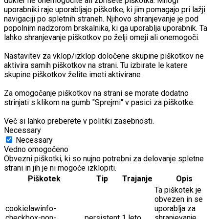
dokler ne onemogočite ali zbrišete piškotka. Mnogi
uporabniki raje uporabljajo piškotke, ki jim pomagajo pri lažji
navigaciji po spletnih straneh. Njihovo shranjevanje je pod
popolnim nadzorom brskalnika, ki ga uporablja uporabnik. Ta
lahko shranjevanje piškotkov po želji omeji ali onemogoči.
Nastavitev za vklop/izklop določene skupine piškotkov ne
aktivira samih piškotkov na strani. Tu izbirate le katere
skupine piškotkov želite imeti aktivirane.
Za omogočanje piškotkov na strani se morate dodatno
strinjati s klikom na gumb "Sprejmi" v pasici za piškotke.
Več si lahko preberete v politiki zasebnosti.
Necessary
Necessary
Vedno omogočeno
Obvezni piškotki, ki so nujno potrebni za delovanje spletne
strani in jih je ni mogoče izklopiti.
Piškotek
Tip
Trajanje
Opis
Ta piškotek je
obvezen in se
cookielawinfo-
uporablja za
checkbox-non-
persistent
1 leto
shranjevanje