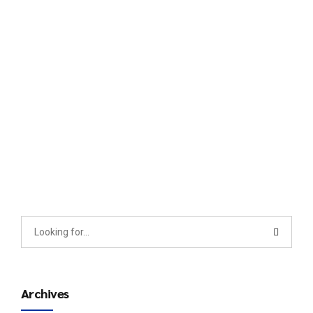
področja UI
4 novembra, 2024
Opolnomočenje različnih skupin z UI projekti!
Continue reading
Archives