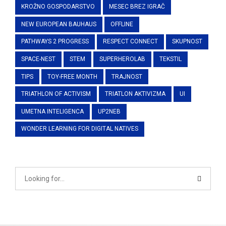
KROŽNO GOSPODARSTVO
MESEC BREZ IGRAČ
NEW EUROPEAN BAUHAUS
OFFLINE
PATHWAYS 2 PROGRESS
RESPECT CONNECT
SKUPNOST
SPACE-NEST
STEM
SUPERHEROLAB
TEKSTIL
TIPS
TOY-FREE MONTH
TRAJNOST
TRIATHLON OF ACTIVISM
TRIATLON AKTIVIZMA
UI
UMETNA INTELIGENCA
UP2NEB
WONDER LEARNING FOR DIGITAL NATIVES