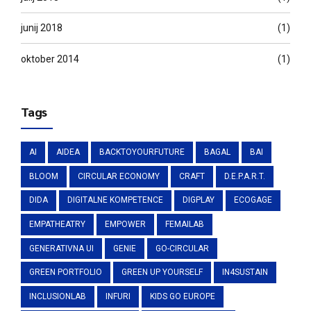
junij 2018
(1)
oktober 2014
(1)
Tags
AI
AIDEA
BACKTOYOURFUTURE
BAGAL
BAI
BLOOM
CIRCULAR ECONOMY
CRAFT
D.E.P.A.R.T.
DIDA
DIGITALNE KOMPETENCE
DIGPLAY
ECOGAGE
EMPATHEATRY
EMPOWER
FEMAILAB
GENERATIVNA UI
GENIE
GO-CIRCULAR
GREEN PORTFOLIO
GREEN UP YOURSELF
IN4SUSTAIN
INCLUSIONLAB
INFURI
KIDS GO EUROPE