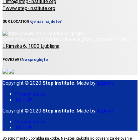
info@step-institute.org
www.step-institute.org
Kje nas najdete?
OUR LOCATION
Rimska 6, 1000 Ljubljana
Ne spreglejte
POVEZAVE
Copyright © 2020
Step Institute
. Made by:
Erpium
Privacy policy
TO TOP
Copyright © 2020
Step institute
. Made by:
Erpium
Privacy policy
TO TOP
Spletno mesto uporablja piškotke. Nekateri piškotki so obvezni za delovanje