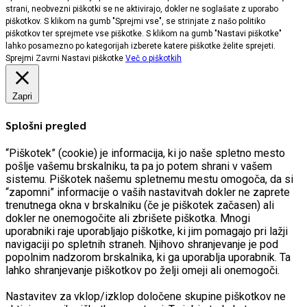
strani, neobvezni piškotki se ne aktivirajo, dokler ne soglašate z uporabo
piškotkov. S klikom na gumb "Sprejmi vse", se strinjate z našo politiko
piškotkov ter sprejmete vse piškotke. S klikom na gumb "Nastavi piškotke"
lahko posamezno po kategorijah izberete katere piškotke želite sprejeti.
Sprejmi
Zavrni
Nastavi piškotke
Več o piškotkih
Zapri
Splošni pregled
“Piškotek” (cookie) je informacija, ki jo naše spletno mesto
pošlje vašemu brskalniku, ta pa jo potem shrani v vašem
sistemu. Piškotek našemu spletnemu mestu omogoča, da si
“zapomni” informacije o vaših nastavitvah dokler ne zaprete
trenutnega okna v brskalniku (če je piškotek začasen) ali
dokler ne onemogočite ali zbrišete piškotka. Mnogi
uporabniki raje uporabljajo piškotke, ki jim pomagajo pri lažji
navigaciji po spletnih straneh. Njihovo shranjevanje je pod
popolnim nadzorom brskalnika, ki ga uporablja uporabnik. Ta
lahko shranjevanje piškotkov po želji omeji ali onemogoči.
Nastavitev za vklop/izklop določene skupine piškotkov ne