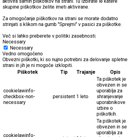
aktivira samih piškotkov na strani. Tu izbirate le katere
skupine piškotkov želite imeti aktivirane.
Za omogočanje piškotkov na strani se morate dodatno
strinjati s klikom na gumb "Sprejmi" v pasici za piškotke.
Več si lahko preberete v politiki zasebnosti.
Necessary
Necessary
Vedno omogočeno
Obvezni piškotki, ki so nujno potrebni za delovanje spletne
strani in jih je ni mogoče izklopiti.
Piškotek
Tip
Trajanje
Opis
Ta piškotek je
obvezen in se
cookielawinfo-
uporablja za
checkbox-non-
persistent
1 leto
shranjevanje
necessary
uporabnikove
izbire o
piškotkih.
Ta piškotek je
obvezen in se
uporablja za
cookielawinfo-