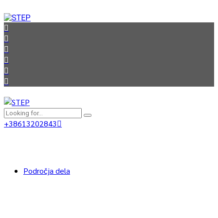
+38613202843
Področja dela