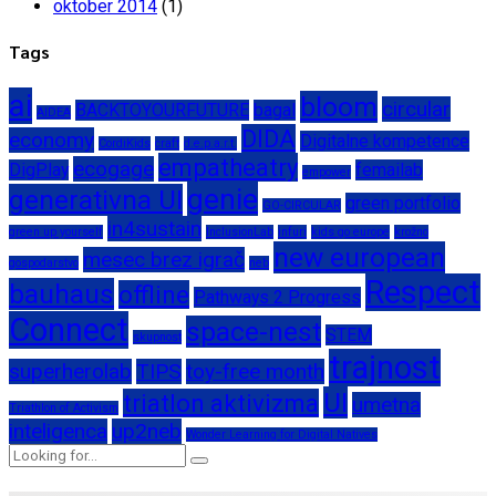
oktober 2014
(1)
Tags
ai
bloom
circular
BACKTOYOURFUTURE
bagal
AIDEA
DIDA
economy
Digitalne kompetence
CordiKids
craft
d.e.p.a.r.t.
empatheatry
ecogage
DigPlay
femailab
empower
genie
generativna UI
green portfolio
GO-CIRCULAR
in4sustain
green up yourself
InclusionLab
infuri
kids go europe
krožno
new european
mesec brez igrač
gospodarstvo
neb
Respect
bauhaus
offline
Pathways 2 Progress
Connect
space-nest
STEM
skupnost
trajnost
superherolab
TIPS
toy-free month
UI
triatlon aktivizma
umetna
Triathlon of Activism
inteligenca
up2neb
Wonder Learning for Digital Natives