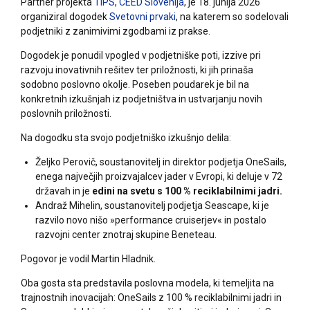
Partner projekta
TIPS
,
CEED Slovenija
, je 18. junija 2026
organiziral dogodek
Svetovni prvaki
, na katerem so sodelovali
podjetniki z zanimivimi zgodbami iz prakse.
Dogodek je ponudil vpogled v podjetniške poti, izzive pri
razvoju inovativnih rešitev ter priložnosti, ki jih prinaša
sodobno poslovno okolje. Poseben poudarek je bil na
konkretnih izkušnjah iz podjetništva in ustvarjanju novih
poslovnih priložnosti.
Na dogodku sta svojo podjetniško izkušnjo delila:
Željko Perovič
, soustanovitelj in direktor podjetja
OneSails
,
enega največjih proizvajalcev jader v Evropi, ki deluje v 72
državah in je
edini na svetu s 100 % reciklabilnimi jadri.
Andraž Mihelin
, soustanovitelj podjetja
Seascape
, ki je
razvilo novo nišo »performance cruiserjev« in postalo
razvojni center znotraj skupine Beneteau.
Pogovor je vodil
Martin Hladnik
.
Oba gosta sta predstavila poslovna modela, ki temeljita na
trajnostnih inovacijah: OneSails z 100 % reciklabilnimi jadri in