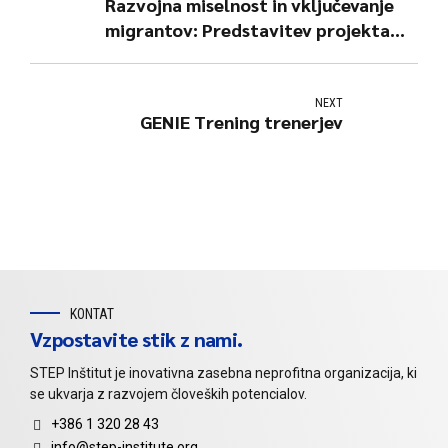
Razvojna miselnost in vključevanje
migrantov: Predstavitev projekta
P2P na Sejmu zaposlitveno-kariernih
priložnosti
NEXT
GENIE Trening trenerjev
KONTAT
Vzpostavite stik z nami.
STEP Inštitut je inovativna zasebna neprofitna organizacija, ki
se ukvarja z razvojem človeških potencialov.
+386 1 320 28 43
info@step-institute.org