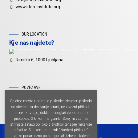
www.step-institute.org
OUR LOCATION
Kje nas najdete?
Rimska 6, 1000 Ljubljana
POVEZAVE
Ne spreglejte
Spletno mesto uporablja piškotke. Nekateri piškotki
so obvezni za delovanje strani, neobvezni piškotki
se ne aktivirajo, dokler ne soglašate z uporabo
piškotkov. S klikom na gumb "Sprejmi vse", se
strinjate z našo politiko piškotkov ter sprejmete vse
piškotke. S klikom na gumb "Nastavi piškotke"
lahko posamezno po kategorijah izberete katere