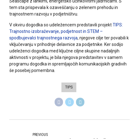
Seascape z lahkimi, energetsko učinkovitimi jadrnicami. S
tem sta prispevala k ozaveščanju o zelenem prehodu in
trajnostnem razvoju v podjetništvu.
V okviru dogodka so udeležencem predstavili projekt
TIPS:
Trajnostno izobraževanje, podjetnost in STEM –
spodbujevalci trajnostnega razvoja
, njegove cilje ter povabili k
vključevanju v prihodnje delavnice za podjetnike. Ker sodijo
udeleženci dogodka med ključne ciljne skupine nadaljnjih
aktivnosti v projektu, je bila njegova predstavitev v samem
programu dogodka in spremljajočih komunikacijskih gradivih
še posebej pomembna.
TIPS
PREVIOUS